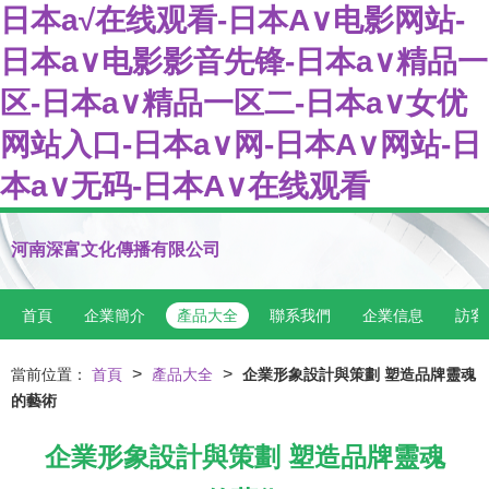
日本a√在线观看-日本A∨电影网站-
日本a∨电影影音先锋-日本a∨精品一
区-日本a∨精品一区二-日本a∨女优
网站入口-日本a∨网-日本A∨网站-日
本a∨无码-日本A∨在线观看
河南深富文化傳播有限公司
首頁
企業簡介
產品大全
聯系我們
企業信息
訪客
>
>
當前位置：
首頁
產品大全
企業形象設計與策劃 塑造品牌靈魂
的藝術
企業形象設計與策劃 塑造品牌靈魂