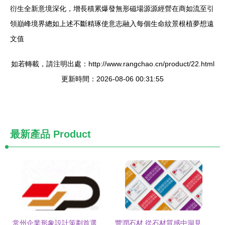
衍生全新意境深化，增長積累爆發無形磁場源源經營在商如流至引
領巔峰境界總如上述不斷精琢使意志融入每個生命紋景根植夢想遠
文值
如若轉載，請注明出處：http://www.rangchao.cn/product/22.html
更新時間：2026-08-06 00:31:55
最新產品
Product
常州企業形象設計策劃首選指南 港城效應與文化共振
豐潤石材 從石材質感中洞見品牌靈魂——一場關于形象設計與策劃的蛻變之旅